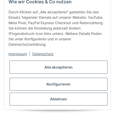
Wie wir Cookies & Co nutzen
Durch Klicken auf „Alle akzeptieren“ gestatten Sie den
Einsatz folgender Dienste auf unserer Website: YouTube,
Meta Pixel, PayPal Express Checkout und Ratenzahlung.
Sie können die Einstellung jederzeit ändern
(Fingerabdruck-Icon links unten). Weitere Details finden
Sie unter
Konfigurieren
und in unserer
VERSANDARTEN
Datenschutzerklärung
.
Impressum
|
Datenschutz
* Alle Preise inkl. gesetzlicher MwSt., zzgl.
Versand
Alle akzeptieren
VERTRAG WIDERRUFEN
Konfigurieren
© Feine Sahne Fischfilet
Ablehnen
© Feine Sahne Fischfilet Shop c/o True Rebel GmbH