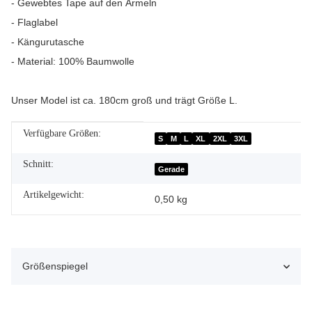
- Gewebtes Tape auf den Ärmeln
- Flaglabel
- Kängurutasche
- Material: 100% Baumwolle
Unser Model ist ca. 180cm groß und trägt Größe L.
Verfügbare Größen:
Produkteigenschaft
Wert
S
M
L
XL
2XL
3XL
Schnitt:
Gerade
Artikelgewicht:
0,50
kg
Größenspiegel