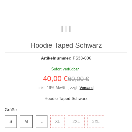
Hoodie Taped Schwarz
Artikelnummer:
FS33-006
Sofort verfügbar
40,00 €
60,00 €
inkl. 19% MwSt. , zzgl.
Versand
Hoodie Taped Schwarz
Größe
S
S
M
M
L
L
XL
XL
2XL
2XL
3XL
3XL