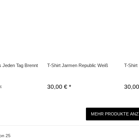
´s Jeden Tag Brennt
T-Shirt Jarmen Republic Weiß
T-Shir
30,00 €
*
30,0
 €
MEHR PRODUKTE ANZ
on
25