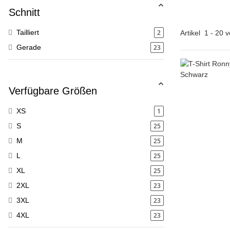
Schnitt
2
Tailliert
Artikel
1
-
20
v
23
Gerade
Verfügbare Größen
1
XS
25
S
25
M
25
L
25
XL
23
2XL
23
3XL
23
4XL