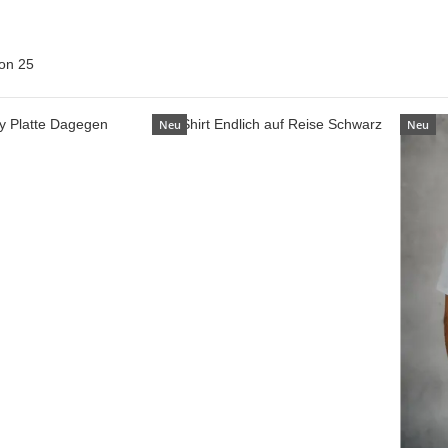
on
25
Neu
Neu