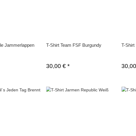
nale Jammerlappen
T-Shirt Team FSF Burgundy
T-Shir
30,00 €
*
30,0