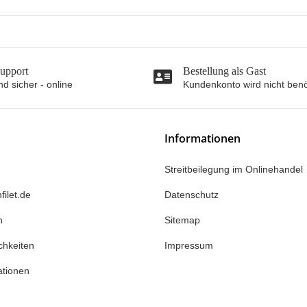
Support
Bestellung als Gast
nd sicher - online
Kundenkonto wird nicht benö
Informationen
Streitbeilegung im Onlinehandel
filet.de
Datenschutz
n
Sitemap
chkeiten
Impressum
ationen