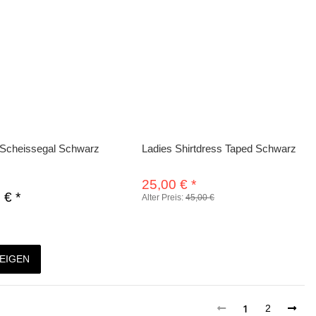
t Scheissegal Schwarz
Ladies Shirtdress Taped Schwarz
25,00 €
*
0 €
*
Alter Preis:
45,00 €
EIGEN
1
2