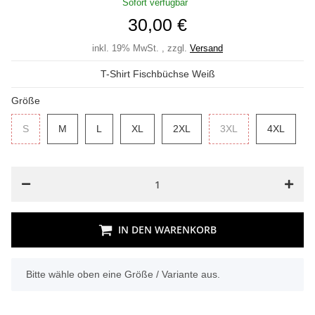
Sofort verfügbar
30,00 €
inkl. 19% MwSt. , zzgl.
Versand
T-Shirt Fischbüchse Weiß
Größe
S
S
M
M
L
L
XL
XL
2XL
2XL
3XL
3XL
4XL
4XL
IN DEN WARENKORB
x
Bitte wähle oben eine Größe / Variante aus.