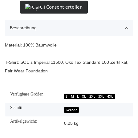
Consent erteilen
Beschreibung
Material: 100% Baumwolle
T-Shirt: SOL´s Imperial 11500, Öko Tex Standard 100 Zertifikat,
Fair Wear Foundation
Verfügbare Größen:
Produkteigenschaft
Wert
S
M
L
XL
2XL
3XL
4XL
Schnitt:
Gerade
Artikelgewicht:
0,25
kg