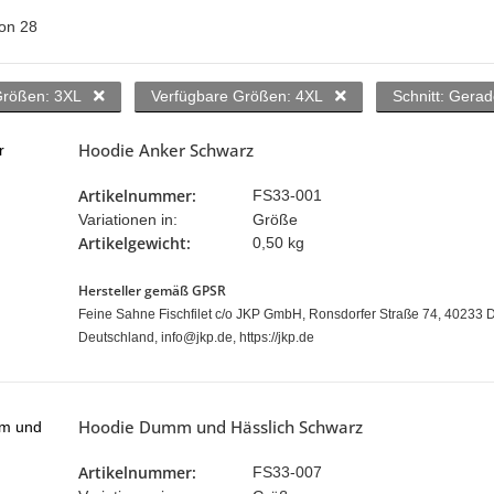
on
28
Größen: 3XL
Verfügbare Größen: 4XL
Schnitt: Gera
Hoodie Anker Schwarz
Artikelnummer:
FS33-001
Variationen in:
Größe
Artikelgewicht:
0,50 kg
Hersteller gemäß GPSR
Feine Sahne Fischfilet c/o JKP GmbH, Ronsdorfer Straße 74, 40233 D
Deutschland, info@jkp.de, https://jkp.de
Hoodie Dumm und Hässlich Schwarz
Artikelnummer:
FS33-007