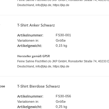
Feine Sahne Fischfilet c/o JKP GmbH, Ronsdorfer Straße 74, 40233 D
Deutschland, info@jkp.de, https://jkp.de
T-Shirt Anker Schwarz
Artikelnummer:
FS30-001
Variationen in:
Größe
Artikelgewicht:
0,15 kg
Hersteller gemäß GPSR
Feine Sahne Fischfilet c/o JKP GmbH, Ronsdorfer Straße 74, 40233 D
Deutschland, info@jkp.de, https://jkp.de
T-Shirt Bierdose Schwarz
Artikelnummer:
FS30-056
Variationen in:
Größe
Artikelgewicht:
0,25 kg