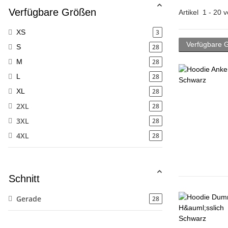
Verfügbare Größen
Artikel
1
-
20
v
3
XS
Verfügbare 
28
S
28
M
28
L
28
XL
2XL
28
3XL
28
4XL
28
Schnitt
Gerade
28