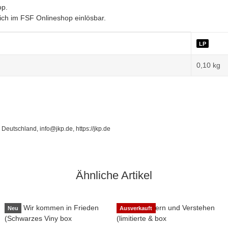
op.
lich im FSF Onlineshop einlösbar.
LP
0,10
kg
Deutschland, info@jkp.de, https://jkp.de
Ähnliche Artikel
Neu
Ausverkauft