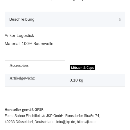
Beschreibung
Anker Logostick
Material: 100% Baumwolle
Accessoires:
Produkteigenschaft
Wert
Mützen & Caps
Artikelgewicht:
0,10
kg
Hersteller gemäß GPSR
Feine Sahne Fischfilet c/o JKP GmbH, Ronsdorfer Straße 74,
40233 Düsseldorf, Deutschland, info@jkp.de, https://jkp.de