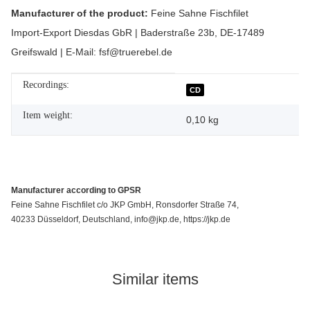
Manufacturer of the product:
Feine Sahne Fischfilet
Import-Export Diesdas GbR | Baderstraße 23b, DE-17489
Greifswald | E-Mail: fsf@truerebel.de
Recordings:
Item information
Value
CD
Item weight:
0,10
kg
Manufacturer according to GPSR
Feine Sahne Fischfilet c/o JKP GmbH, Ronsdorfer Straße 74,
40233 Düsseldorf, Deutschland, info@jkp.de, https://jkp.de
Similar items