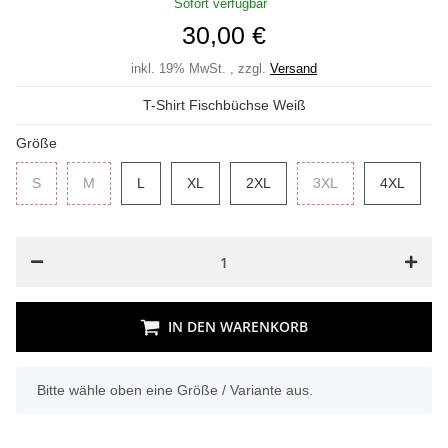
Sofort verfügbar
30,00 €
inkl. 19% MwSt. , zzgl.
Versand
T-Shirt Fischbüchse Weiß
Größe
S
S
M
M
L
L
XL
XL
2XL
2XL
3XL
3XL
4XL
4XL
IN DEN WARENKORB
x
Bitte wähle oben eine Größe / Variante aus.