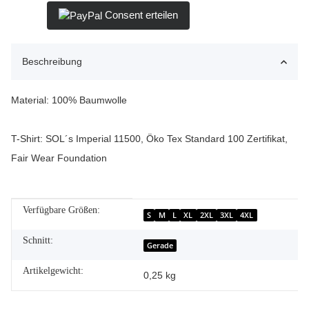
Consent erteilen
Beschreibung
Material: 100% Baumwolle
T-Shirt: SOL´s Imperial 11500, Öko Tex Standard 100 Zertifikat,
Fair Wear Foundation
Verfügbare Größen:
Produkteigenschaft
Wert
S
M
L
XL
2XL
3XL
4XL
Schnitt:
Gerade
Artikelgewicht:
0,25
kg